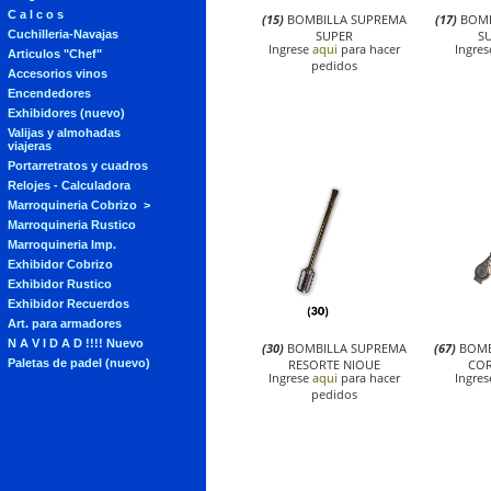
C a l c o s
(15)
BOMBILLA SUPREMA
(17)
BOMB
SUPER
SU
Cuchilleria-Navajas
Ingrese
aqui
para hacer
Ingre
Articulos "Chef"
pedidos
Accesorios vinos
Encendedores
Exhibidores (nuevo)
Valijas y almohadas
viajeras
Portarretratos y cuadros
Relojes - Calculadora
Marroquineria Cobrizo
Marroquineria Rustico
Marroquineria Imp.
Exhibidor Cobrizo
Exhibidor Rustico
Exhibidor Recuerdos
Art. para armadores
N A V I D A D !!!! Nuevo
(30)
BOMBILLA SUPREMA
(67)
BOMB
RESORTE NIQUE
COR
Paletas de padel (nuevo)
Ingrese
aqui
para hacer
Ingre
pedidos