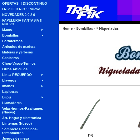
OFERTAS !! DISCONTINUO
I N V I E R N O !! Nuevo
NOVEDADES 2 0 2 6
PAPELERIA FANTASIA !!
NUEVO
Home
»
Bombillas
»
* Niqueladas
Mates
Bombillas
Portatermos
Articulos de madera
Materas y yerberas
Ceniceros
Chop-Vasos-Termos
Otros Articulos
Linea RECUERDO
Llaveros
Imanes
Lapiceras
Bijou
Llamadores
Velas-hornos-P.sahumer.
(Nuevo)
Art. Hogar y electronica
Linternas (Nuevo)
Sombreros-abanicos-
termometros
Juegos de mesa