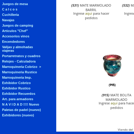
Juegos de mesa
(531)
MATE MARMOLADO
(532)
M
BARRIL
C a l c o s
Ingrese
aqui
para hacer
Ingre
Cuchilleria
pedidos
Navajas
Juegos de camping
Articulos "Chef"
Accesorios vinos
Encendedores
Valijas y almohadas
viajeras
Portarretratos y cuadros
Relojes - Calculadora
Marroquineria Cobrizo
Marroquineria Rustico
Marroquineria Imp.
Exhibidor Cobrizo
Exhibidor Rustico
Exhibidor Recuerdos
(915)
MATE BOLITA
MARMOLADO
Art. para armadores
Ingrese
aqui
para hace
N A V I D A D !!!! Nuevo
pedidos
Paletas de padel (nuevo)
Exhibidores (nuevo)
Viendo del