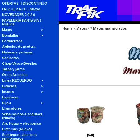
OFERTAS !! DISCONTINUO
I N V I E R N O !! Nuevo
NOVEDADES 2 0 2 6
PAPELERIA FANTASIA !!
NUEVO
Home
»
Mates
»
* Mates marmolados
Mates
Bombillas
Portatermos
Articulos de madera
Materas y yerberas
Ceniceros
Chop-Vasos-Botellas
Tazas y jarros
Otros Articulos
Linea RECUERDO
Llaveros
Imanes
Lapiceras
Bijou
Llamadores
Velas-hornos-P.sahumer.
(Nuevo)
Art. Hogar y electronica
Linternas (Nuevo)
Sombreros-abanicos-
termometros