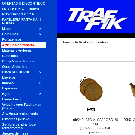
OFERTAS !! DISCONTINUO
I N V I E R N O !! Nuevo
NOVEDADES 2 0 2 6
PAPELERIA FANTASIA !!
NUEVO
Mates
Bombillas
Portatermos
Home
»
Articulos de madera
Articulos de madera
Materas y yerberas
Ceniceros
Chop-Vasos-Termos
Otros Articulos
Linea RECUERDO
Llaveros
Imanes
Lapiceras
Bijou
Llamadores
Velas-hornos-P.sahumer.
(Nuevo)
Art. Hogar y electronica
Linternas (Nuevo)
(602)
PLATO ALGARROBO 20
(619)
M
CM
Sombreros-abanicos-
Ingrese
aqui
para hacer
Ing
termometros
pedidos
Juegos de mesa