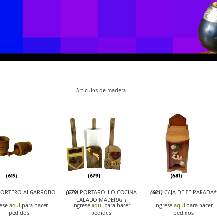
Articulos de madera
ORTERO ALGARROBO
(679)
PORTAROLLO COCINA
(681)
CAJA DE TE PARADA*
CALADO MADERA¡¡¡¡
rese
aqui
para hacer
Ingrese
aqui
para hacer
Ingrese
aqui
para hacer
pedidos
pedidos
pedidos