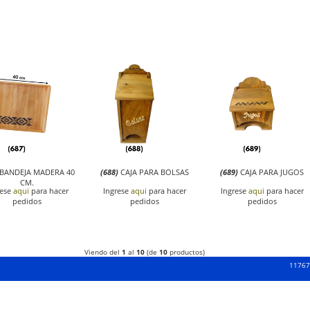
BANDEJA MADERA 40
(688)
CAJA PARA BOLSAS
(689)
CAJA PARA JUGOS
CM.
rese
aqui
para hacer
Ingrese
aqui
para hacer
Ingrese
aqui
para hacer
pedidos
pedidos
pedidos
Viendo del
1
al
10
(de
10
productos)
117677