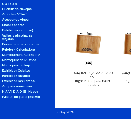
C a l c o s
Cuchilleria-Navajas
Articulos "Chef"
Accesorios vinos
Encendedores
Exhibidores (nuevo)
Valijas y almohadas
viajeras
Portarretratos y cuadros
Relojes - Calculadora
Marroquineria Cobrizo
Marroquineria Rustico
Marroquineria Imp.
Exhibidor Cobrizo
(686)
BANDEJA MADERA 33
(687)
Exhibidor Rustico
CM.
Ingrese
aqui
para hacer
Ing
Exhibidor Recuerdos
pedidos
Art. para armadores
N A V I D A D !!!! Nuevo
Paletas de padel (nuevo)
06/Aug/2026