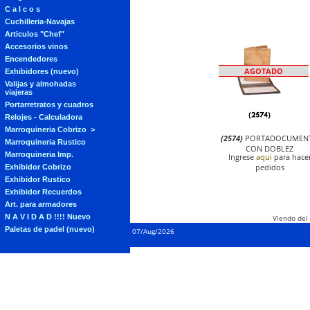
C a l c o s
Cuchilleria-Navajas
Articulos "Chef"
Accesorios vinos
Encendedores
AGOTADO
Exhibidores (nuevo)
Valijas y almohadas
viajeras
Portarretratos y cuadros
Relojes - Calculadora
Marroquineria Cobrizo
(2574)
PORTADOCUMEN
Marroquineria Rustico
CON DOBLEZ
Marroquineria Imp.
Ingrese
aqui
para hace
pedidos
Exhibidor Cobrizo
Exhibidor Rustico
Exhibidor Recuerdos
Art. para armadores
N A V I D A D !!!! Nuevo
Viendo del
Paletas de padel (nuevo)
07/Aug/2026