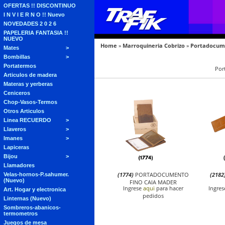
OFERTAS !! DISCONTINUO
I N V I E R N O !! Nuevo
NOVEDADES 2 0 2 6
PAPELERIA FANTASIA !!
NUEVO
Home
»
Marroquineria Cobrizo
»
Portadocum
Mates
Bombillas
Portatermos
Por
Articulos de madera
Materas y yerberas
Ceniceros
Chop-Vasos-Termos
Otros Articulos
Linea RECUERDO
Llaveros
Imanes
Lapiceras
Bijou
Llamadores
(1774)
PORTADOCUMENTO
(2182
Velas-hornos-P.sahumer.
(Nuevo)
FINO CAJA MADER
Ingrese
aqui
para hacer
Ingre
Art. Hogar y electronica
pedidos
Linternas (Nuevo)
Sombreros-abanicos-
termometros
Juegos de mesa