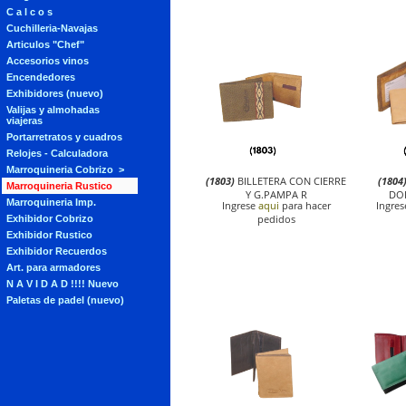
C a l c o s
Cuchilleria-Navajas
Articulos "Chef"
Accesorios vinos
Encendedores
Exhibidores (nuevo)
Valijas y almohadas
viajeras
Portarretratos y cuadros
Relojes - Calculadora
Marroquineria Cobrizo
(1803)
BILLETERA CON CIERRE
(1804
Marroquineria Rustico
Y G.PAMPA R
DO
Marroquineria Imp.
Ingrese
aqui
para hacer
Ingre
pedidos
Exhibidor Cobrizo
Exhibidor Rustico
Exhibidor Recuerdos
Art. para armadores
N A V I D A D !!!! Nuevo
Paletas de padel (nuevo)