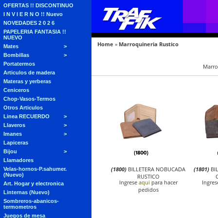
OFERTAS !! DISCONTINUO
I N V I E R N O !! Nuevo
NOVEDADES 2 0 2 6
PAPELERIA FANTASIA !!
NUEVO
Home
»
Marroquineria Rustico
Mates
Bombillas
Portatermos
Marro
Articulos de madera
Materas y yerberas
Ceniceros
Chop-Vasos-Termos
Otros Articulos
Linea RECUERDO
Llaveros
Imanes
Lapiceras
Bijou
Llamadores
(1800)
BILLETERA NOBUCADA
(1801)
BI
Velas-hornos-P.sahumer.
(Nuevo)
RUSTICO
Ingrese
aqui
para hacer
Ingre
Art. Hogar y electronica
pedidos
Linternas (Nuevo)
Sombreros-abanicos-
termometros
Juegos de mesa