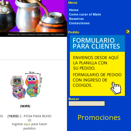
Menú
Home
Como curar el Mate
Nosotros
Contactenos
Pedido
Buscar
Promociones
16
(16355)
C- POSA PAVA BUHO
!!!!
Ingrese
aqui
para hacer
pedidos