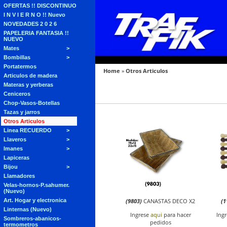
OFERTAS !! DISCONTINUO
I N V I E R N O !! Nuevo
NOVEDADES 2 0 2 6
PAPELERIA FANTASIA !!
NUEVO
Mates
Bombillas
Portatermos
Home
»
Otros Articulos
Articulos de madera
Materas y yerberas
Ceniceros
Chop-Vasos-Botellas
Tazas y jarros
Otros Articulos
Linea RECUERDO
Llaveros
Imanes
Lapiceras
Bijou
Llamadores
Velas-hornos-P.sahumer.
(Nuevo)
Art. Hogar y electronica
(9803)
CANASTAS DECO X2
(1
Linternas (Nuevo)
Ingrese
aqui
para hacer
Ing
Sombreros-abanicos-
pedidos
termometros