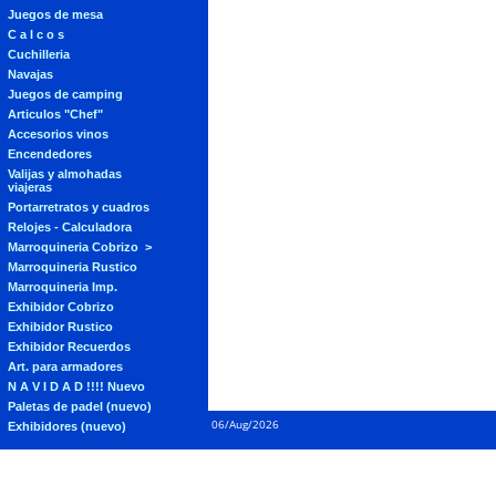
Juegos de mesa
C a l c o s
Cuchilleria
Navajas
Juegos de camping
Articulos "Chef"
Accesorios vinos
Encendedores
Valijas y almohadas
viajeras
Portarretratos y cuadros
Relojes - Calculadora
Marroquineria Cobrizo
Marroquineria Rustico
Marroquineria Imp.
Exhibidor Cobrizo
Exhibidor Rustico
Exhibidor Recuerdos
Art. para armadores
N A V I D A D !!!! Nuevo
Paletas de padel (nuevo)
06/Aug/2026
Exhibidores (nuevo)