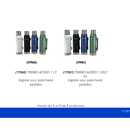
(17960)
TERMO ACERO 1 LT
(17961)
TERMO ACERO 1.30LT
!!!!
Ingrese
aqui
para hacer
Ingrese
aqui
para hacer
pedidos
pedidos
Viendo del
1
al
7
(de
7
productos)
117672